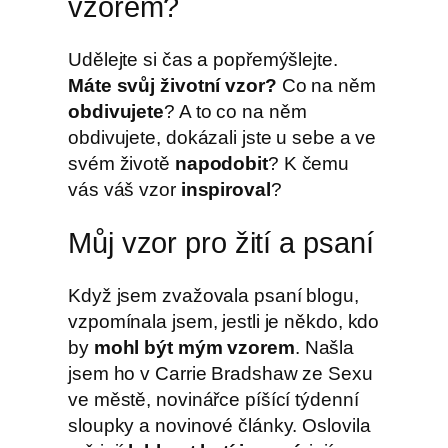
vzorem?
Udělejte si čas a popřemýšlejte.
Máte svůj životní vzor?
Co na něm
obdivujete
? A to co na něm
obdivujete, dokázali jste u sebe a ve
svém životě
napodobit
? K čemu
vás váš vzor
inspiroval
?
Můj vzor pro žití a psaní
Když jsem zvažovala psaní blogu,
vzpomínala jsem, jestli je někdo, kdo
by
mohl být mým vzorem
. Našla
jsem ho v Carrie Bradshaw ze Sexu
ve městě, novinářce píšící týdenní
sloupky a novinové články. Oslovila