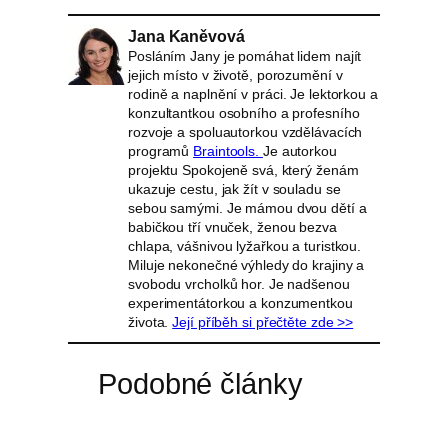
Jana Kaněvová
Posláním Jany je pomáhat lidem najít
jejich místo v životě, porozumění v
rodině a naplnění v práci. Je lektorkou a
konzultantkou osobního a profesního
rozvoje a spoluautorkou vzdělávacích
programů
Braintools.
Je autorkou
projektu Spokojeně svá, který ženám
ukazuje cestu, jak žít v souladu se
sebou samými. Je mámou dvou dětí a
babičkou tří vnuček, ženou bezva
chlapa, vášnivou lyžařkou a turistkou.
Miluje nekonečné výhledy do krajiny a
svobodu vrcholků hor. Je nadšenou
experimentátorkou a konzumentkou
života.
Její příběh si přečtěte zde >>
Podobné články