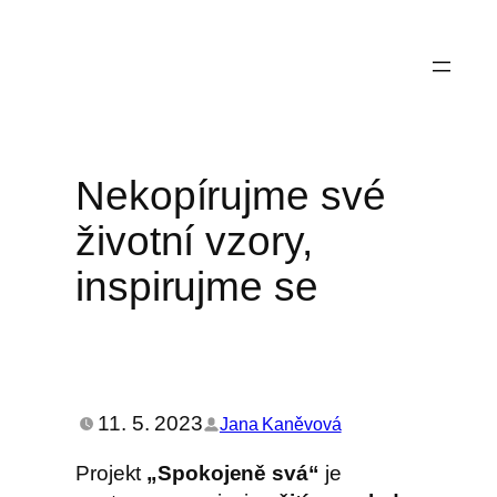
Přeskočit
na
obsah
Nekopírujme své
životní vzory,
inspirujme se
11. 5. 2023
Jana Kaněvová
Projekt
„Spokojeně svá“
je