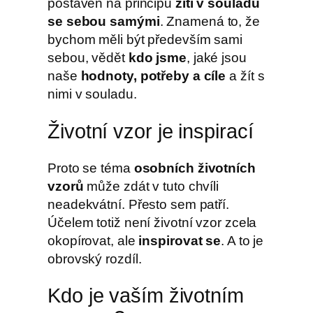
postaven na principu
žití v souladu
se sebou samými
. Znamená to, že
bychom měli být především sami
sebou, vědět
kdo jsme
, jaké jsou
naše
hodnoty, potřeby a cíle
a žít s
nimi v souladu.
Životní vzor je inspirací
Proto se téma
osobních životních
vzorů
může zdát v tuto chvíli
neadekvátní. Přesto sem patří.
Účelem totiž není životní vzor zcela
okopírovat, ale
inspirovat se
. A to je
obrovský rozdíl.
Kdo je vaším životním