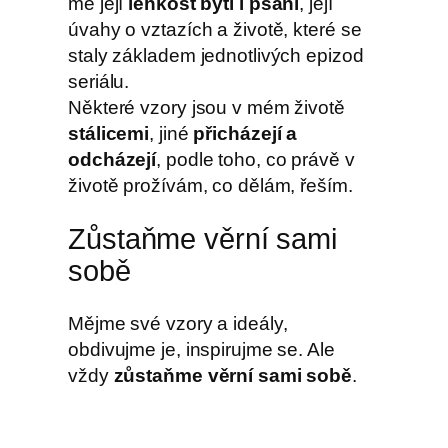
mě její
lehkost bytí i psaní
, její
úvahy o vztazích a životě, které se
staly základem jednotlivých epizod
seriálu.
Některé vzory jsou v mém životě
stálicemi
, jiné
přicházejí a
odcházejí
, podle toho, co právě v
životě prožívám, co dělám, řeším.
Zůstaňme věrní sami
sobě
Mějme své vzory a ideály,
obdivujme je, inspirujme se. Ale
vždy
zůstaňme věrní sami sobě
.