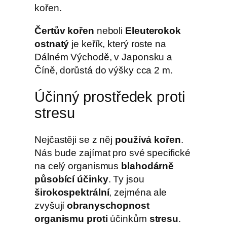
kořen.
Čertův kořen
neboli
Eleuterokok
ostnatý
je keřík, který roste na
Dálném Východě, v Japonsku a
Číně, dorůstá do výšky cca 2 m.
Účinný prostředek proti
stresu
Nejčastěji se z něj
používá kořen
.
Nás bude zajímat pro své specifické
na celý organismus
blahodárně
působící účinky
. Ty jsou
širokospektrální
, zejména ale
zvyšují
obranyschopnost
organismu proti
účinkům
stresu
.