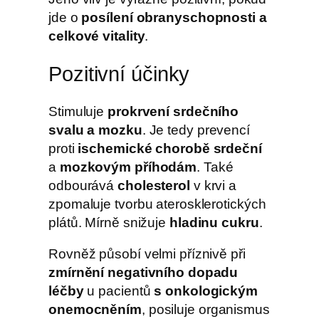
jde o
posílení obranyschopnosti a
celkové vitality
.
Pozitivní účinky
Stimuluje
prokrvení srdečního
svalu a mozku
. Je tedy prevencí
proti
ischemické chorobě srdeční
a
mozkovým příhodám
. Také
odbourává
cholesterol
v krvi a
zpomaluje tvorbu aterosklerotických
plátů. Mírně snižuje
hladinu cukru
.
Rovněž působí velmi příznivě při
zmírnění negativního dopadu
léčby
u pacientů
s onkologickým
onemocněním
, posiluje organismus