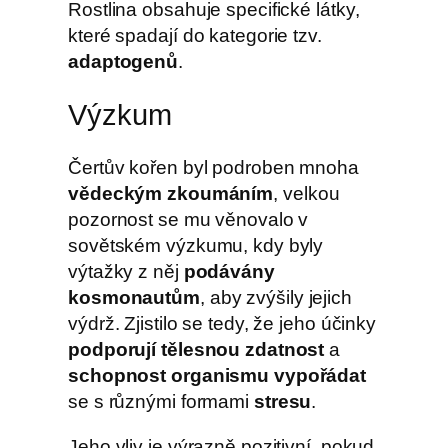
Rostlina obsahuje specifické látky,
které spadají do kategorie tzv.
adaptogenů
.
Výzkum
Čertův kořen byl podroben mnoha
vědeckým zkoumáním
, velkou
pozornost se mu věnovalo v
sovětském výzkumu, kdy byly
výtažky z něj
podávány
kosmonautům
, aby zvýšily jejich
výdrž. Zjistilo se tedy, že jeho účinky
podporují tělesnou zdatnost
a
schopnost organismu vypořádat
se s různými formami
stresu
.
Jeho vliv je výrazně pozitivní, pokud