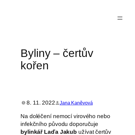
Přeskočit
na
obsah
Byliny – čertův
kořen
8. 11. 2022
Jana Kaněvová
Na doléčení nemocí virového nebo
infekčního původu doporučuje
bylinkář Laďa Jakub
užívat čertův