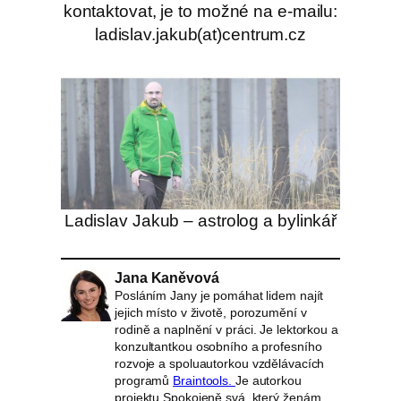
kontaktovat, je to možné na e-mailu:
ladislav.jakub(at)centrum.cz
Ladislav Jakub – astrolog a bylinkář
Jana Kaněvová
Posláním Jany je pomáhat lidem najít
jejich místo v životě, porozumění v
rodině a naplnění v práci. Je lektorkou a
konzultantkou osobního a profesního
rozvoje a spoluautorkou vzdělávacích
programů
Braintools.
Je autorkou
projektu Spokojeně svá, který ženám