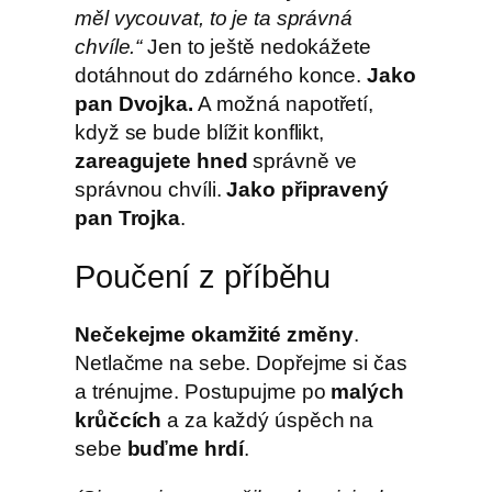
měl vycouvat, to je ta správná
chvíle.“
Jen to ještě nedokážete
dotáhnout do zdárného konce.
Jako
pan Dvojka.
A možná napotřetí,
když se bude blížit konflikt,
zareagujete hned
správně ve
správnou chvíli.
Jako připravený
pan Trojka
.
Poučení z příběhu
Nečekejme okamžité změny
.
Netlačme na sebe. Dopřejme si čas
a trénujme. Postupujme po
malých
krůčcích
a za každý úspěch na
sebe
buďme hrdí
.