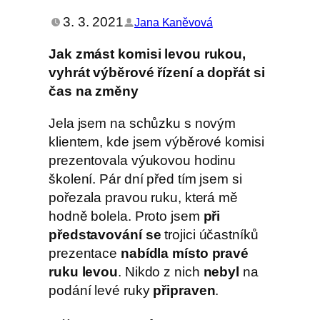
3. 3. 2021
Jana Kaněvová
Jak zmást komisi levou rukou,
vyhrát výběrové řízení a dopřát si
čas na změny
Jela jsem na schůzku s novým
klientem, kde jsem výběrové komisi
prezentovala výukovou hodinu
školení. Pár dní před tím jsem si
pořezala pravou ruku, která mě
hodně bolela. Proto jsem
při
představování se
trojici účastníků
prezentace
nabídla místo pravé
ruku levou
. Nikdo z nich
nebyl
na
podání levé ruky
připraven
.