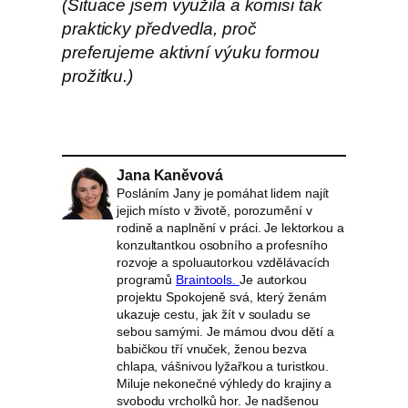
(Situace jsem využila a komisi tak
prakticky předvedla, proč
preferujeme aktivní výuku formou
prožitku.)
Jana Kaněvová
Posláním Jany je pomáhat lidem najít
jejich místo v životě, porozumění v
rodině a naplnění v práci. Je lektorkou a
konzultantkou osobního a profesního
rozvoje a spoluautorkou vzdělávacích
programů
Braintools.
Je autorkou
projektu Spokojeně svá, který ženám
ukazuje cestu, jak žít v souladu se
sebou samými. Je mámou dvou dětí a
babičkou tří vnuček, ženou bezva
chlapa, vášnivou lyžařkou a turistkou.
Miluje nekonečné výhledy do krajiny a
svobodu vrcholků hor. Je nadšenou