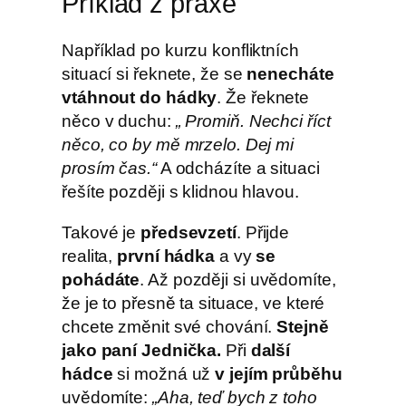
Příklad z praxe
Například po kurzu konfliktních
situací si řeknete, že se
nenecháte
vtáhnout do hádky
. Že řeknete
něco v duchu:
„ Promiň. Nechci říct
něco, co by mě mrzelo. Dej mi
prosím čas.“
A odcházíte a situaci
řešíte později s klidnou hlavou.
Takové je
předsevzetí
. Přijde
realita,
první hádka
a vy
se
pohádáte
. Až později si uvědomíte,
že je to přesně ta situace, ve které
chcete změnit své chování.
Stejně
jako paní Jednička.
Při
další
hádce
si možná už
v jejím průběhu
uvědomíte:
„Aha, teď bych z toho