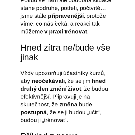
Pokud se nám ale podobná situace
stane podruhé, potřetí, počtvrté…
jsme stále
připravenější
, protože
víme, co nás čeká, a reakci tak
můžeme
v praxi trénovat
.
Hned zítra ne/bude vše
jinak
Vždy upozorňuji účastníky kurzů,
aby
neočekávali
, že se jim
hned
druhý den změní život
, že budou
efektivnější. Připravuji je na
skutečnost, že
změna
bude
postupná
, že se ji budou „učit“,
budou ji „trénovat“.