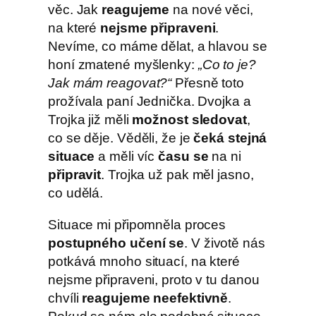
věc. Jak
reagujeme
na nové věci,
na které
nejsme připraveni
.
Nevíme, co máme dělat, a hlavou se
honí zmatené myšlenky:
„Co to je?
Jak mám reagovat?“
Přesně toto
prožívala paní Jednička. Dvojka a
Trojka již měli
možnost sledovat
,
co se děje. Věděli, že je
čeká stejná
situace
a měli víc
času se
na ni
připravit
. Trojka už pak měl jasno,
co udělá.
Situace mi připomněla proces
postupného učení se
. V životě nás
potkává mnoho situací, na které
nejsme připraveni, proto v tu danou
chvíli
reagujeme neefektivně
.