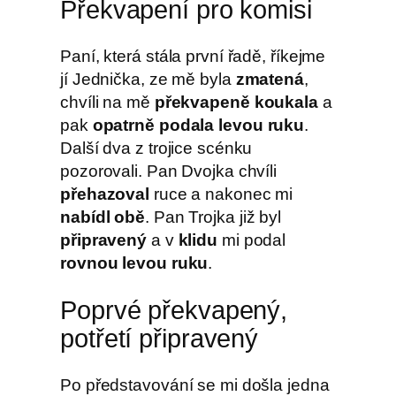
Překvapení pro komisi
Paní, která stála první řadě, říkejme
jí Jednička, ze mě byla
zmatená
,
chvíli na mě
překvapeně koukala
a
pak
opatrně podala levou ruku
.
Další dva z trojice scénku
pozorovali. Pan Dvojka chvíli
přehazoval
ruce a nakonec mi
nabídl obě
. Pan Trojka již byl
připravený
a v
klidu
mi podal
rovnou levou ruku
.
Poprvé překvapený,
potřetí připravený
Po představování se mi došla jedna