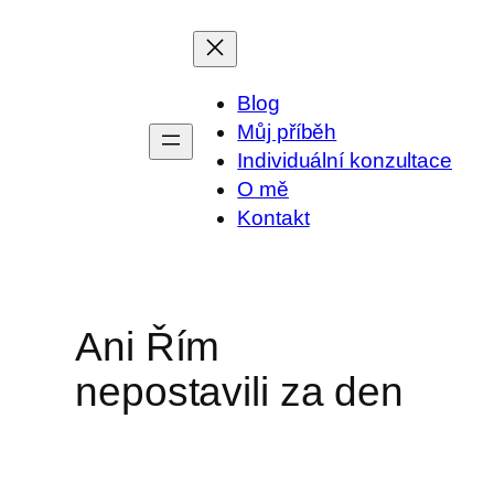
Přeskočit
na
obsah
Blog
Můj příběh
Individuální konzultace
O mě
Kontakt
Ani Řím
nepostavili za den